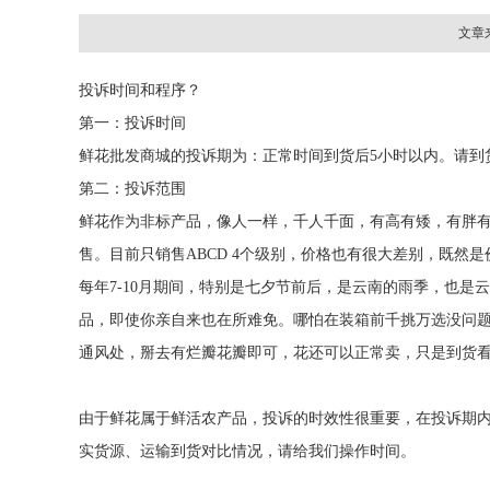
文章
投诉时间和程序？
第一：投诉时间
鲜花批发商城的投诉期为：正常时间到货后5小时以内。请到
第二：投诉范围
鲜花作为非标产品，像人一样，千人千面，有高有矮，有胖有
售。目前只销售ABCD 4个级别，价格也有很大差别，既然
每年7-10月期间，特别是七夕节前后，是云南的雨季，也是
品，即使你亲自来也在所难免。哪怕在装箱前千挑万选没问
通风处，掰去有烂瓣花瓣即可，花还可以正常卖，只是到货
由于鲜花属于鲜活农产品，投诉的时效性很重要，在投诉期
实货源、运输到货对比情况，请给我们操作时间。