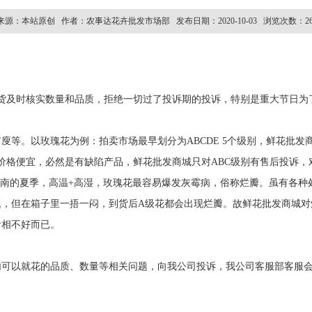
来源：本站原创 作者：农事达花卉批发市场部 发布日期：2020-10-03 浏览次数：261
货及时核实数量和品质，拒绝一切过了投诉期的投诉，特别是重大节日为
廋等。以玫瑰花为例：拍卖市场最早划分为ABCDE 5个级别，鲜花批发
是价格便宜，必然是有缺陷产品，鲜花批发商城只对ABC级别有售后投诉
云南的夏季，高温+高湿，玫瑰花最容易爆发灰霉病，俗称烂瓣。虽有各种
题，但在箱子里一捂一闷，到货后A级花都会出现烂瓣。故鲜花批发商城对
看相不好而已。
内可以就花的品质、数量等相关问题，向我公司投诉，我公司客服部客服