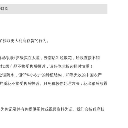
3 次
了获取更大利润存货的行为。
商城考虑到E级实在太差，云南话叫垃圾花，所以直接不销
，对D级产品不接受售后投诉，请各位老板选择时慎重！
处理药水，但95%小农户的种植结构，和靠天收的中国农产
烂瓣花不接受售后投诉。只免费教你处理方法：花出箱后放置
会为你记录并有你提供图片或视频资料为证。我们会按程序核