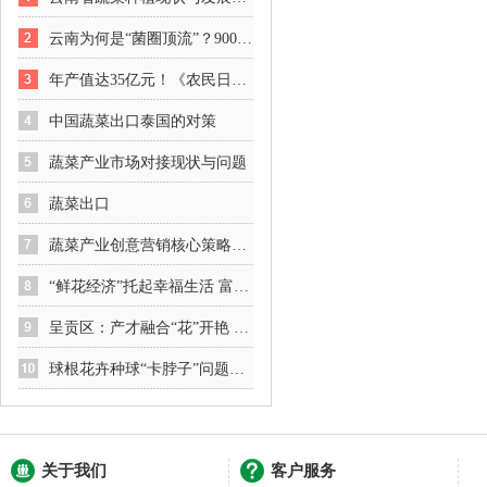
云南为何是“菌圈顶流”？900种野生菌撑起“百亿产业”
年产值达35亿元！《农民日报》关注云南泸西小香葱铺就绿色致富路
中国蔬菜出口泰国的对策
蔬菜产业市场对接现状与问题
蔬菜出口
蔬菜产业创意营销核心策略：从 “卖蔬菜” 到 “卖生活方式”​
“鲜花经济”托起幸福生活 富民县以全链条监督护航花卉产业发展
呈贡区：产才融合“花”开艳 智力引擎“贡”献强
球根花卉种球“卡脖子”问题如何破局？专家呼吁加速国产化进程
关于我们
客户服务