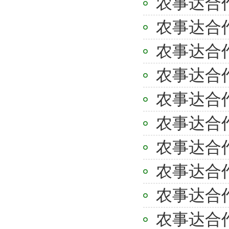
农事达合作
农事达合作
农事达合作
农事达合作
农事达合作
农事达合作
农事达合作
农事达合作
农事达合作
农事达合作