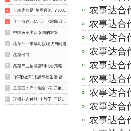
农事达合作
云南为何是“菌圈顶流”？900种野生菌撑起“百亿产业”
农事达合作
年产值达35亿元！《农民日报》关注云南泸西小香葱铺就绿色致富路
中国蔬菜出口泰国的对策
农事达合作
蔬菜产业市场对接现状与问题
农事达合作
蔬菜出口
农事达合作
蔬菜产业创意营销核心策略：从 “卖蔬菜” 到 “卖生活方式”​
农事达合作
“鲜花经济”托起幸福生活 富民县以全链条监督护航花卉产业发展
呈贡区：产才融合“花”开艳 智力引擎“贡”献强
农事达合作
球根花卉种球“卡脖子”问题如何破局？专家呼吁加速国产化进程
农事达合作
农事达合作