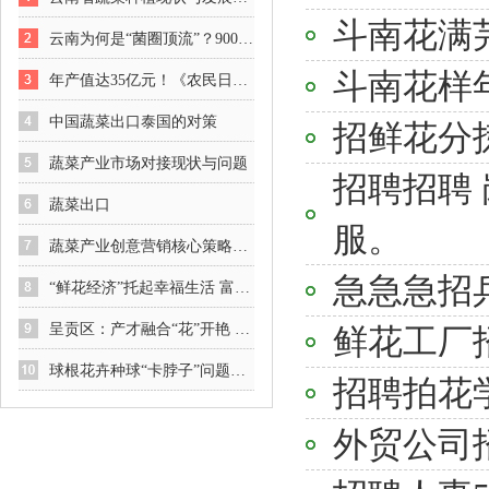
斗南花满
云南为何是“菌圈顶流”？900种野生菌撑起“百亿产业”
斗南花样
年产值达35亿元！《农民日报》关注云南泸西小香葱铺就绿色致富路
中国蔬菜出口泰国的对策
招鲜花分
蔬菜产业市场对接现状与问题
招聘招聘
蔬菜出口
服。
蔬菜产业创意营销核心策略：从 “卖蔬菜” 到 “卖生活方式”​
急急急招
“鲜花经济”托起幸福生活 富民县以全链条监督护航花卉产业发展
呈贡区：产才融合“花”开艳 智力引擎“贡”献强
鲜花工厂招
球根花卉种球“卡脖子”问题如何破局？专家呼吁加速国产化进程
招聘拍花
外贸公司