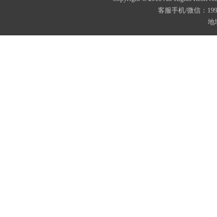
客服手机/微信：199487
地