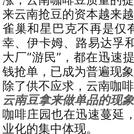
来云南抢豆的资本越来越
雀巢和星巴克不再是仅
幸
、
伊卡姆、路易达孚
大厂
“游民”，都在迅速
钱抢单
，
已成为普遍现象
除了
供不应求
，
云南咖啡
云南豆拿来做单品
的现象
咖啡庄园也在迅速蔓延
业化的集中体现。