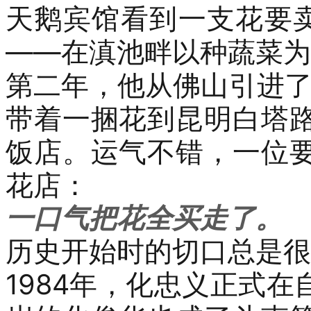
天鹅宾馆看到一支花要
——
在滇池畔以种蔬菜为
第二年，他从佛山引进
带着一捆花到昆明
白塔
饭店。运气不错，一位
花店
：
一口气
把花全买走了。
历史开始时的切口总是很
1984
年，
化忠义
正式
在