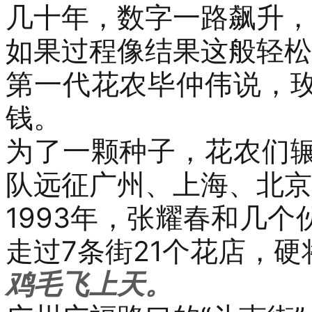
几十年，数字一路飙升，
如果过程像结果这般轻松
第一代花农毕仲伟
说，
钱。
为了
一
颗种子，花农们
队远征广州、上海、北京
1993
年，张耀春和几个
走过
7
条街
21
个花店，硬
鸡毛飞上天
。