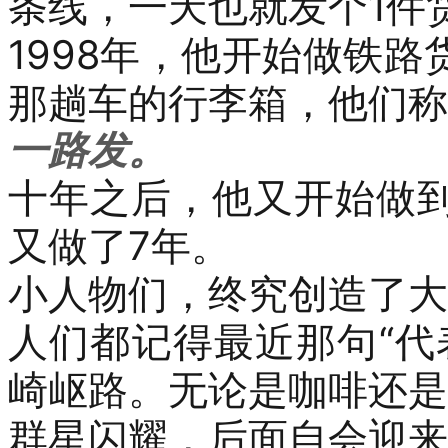
条线，一天也就发个
1
件
1998
年，
他
开始做铁路
那趟车的行李箱，
他们
称
一路发。
十年之后，
他
又开始做
又做了
7
年。
小人物们，终究创造了大
人们都记得最近那句
“
崎岖路。无论是咖啡还是
群星闪耀，后面自会迎来