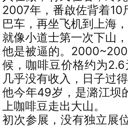
2007
年，
番啟佐背着
10
巴车，再坐飞机到上海
，
就像小道士第一次下山，
他
是被逼的。
2000
~
200
候，咖啡豆价格约为
2.6
几乎没有收入，日子过得
他
今年
49
岁，是
潞江坝
上咖啡豆走出大山。
初次参展，没有独立展