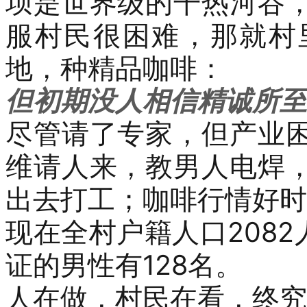
坝是世界级的干热河谷
服村民
很困难，
那就村
地，种精品咖啡
：
但初期没人相信精诚所至
尽管请了专家，但产业
维
请人来，教男人
电焊
出去打工
；
咖啡行情好时
现在全村
户籍人口
2082
证的男性有
128
名。
人在做，村民在看，终究