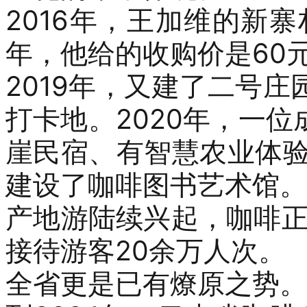
2016
年，
王加维的新寨
年，他给的收购价是
60
2019
年，又建了二号庄
打卡地。
2020
年，一位
崖民宿、有智慧农业体
建设了咖啡图书艺术馆。
产地游陆续兴起，咖啡
接待游客
20
余万人次。
全省更是已有燎原之势。