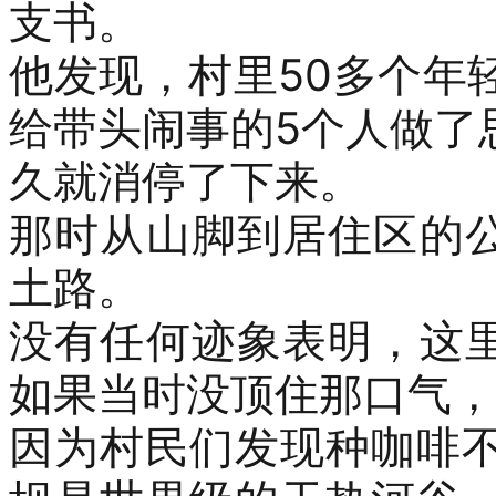
支书
。
他
发现，
村里
50
多个年
给
带头闹事的
5
个人
做了
久就消停了下来。
那时从山脚到居住区的
土路。
没有任何迹象表明，这
如果当时没顶住那口气，
因为
村民们
发现
种咖啡