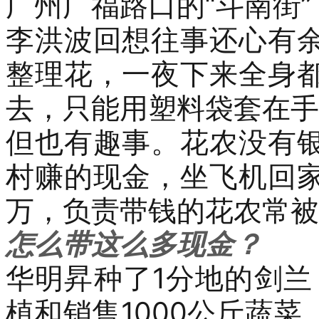
广州广福路口
的
“斗南街
李洪波回想往事还心有
整理花，一夜下来全身
去，只能用塑料袋套在手
但也有趣事。
花农没有
村赚的现金，坐飞机回
万，负责带钱的花农常被
怎么
带
这么多现金？
华明昇种了
1
分地的剑兰
植和销售
1000
公斤蔬菜