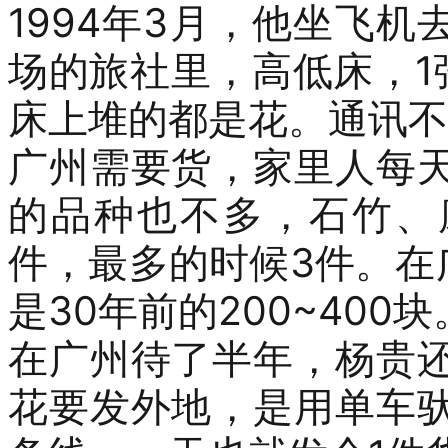
1994
年
3
月
，他
坐飞机
场的旅社里，
高低床，
1
床上堆的都是
花。通讯不
广州
需要货，家里人每
的品种也不多，石竹、
件，最多的时候
3
件。在
是
30
年前的
200~400
块
在广州待了半年
，
杨贵
花
要发外地，是
用单车