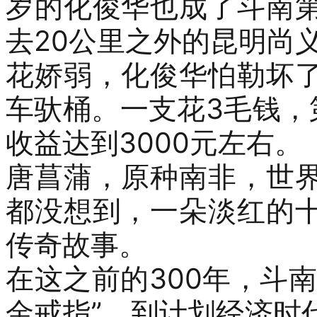
岁的化俊华
也成了斗南
去
20
公里之外的昆明尚
花
娇弱，
化俊华
怕
勒坏
车驮
桶
。
一支花
3
毛钱，
收益
达到
3000
元左右。
唐菖蒲，原种南非，世
都没想到，一
朵淡红的
传奇故事。
在这之前的
300
年，斗南
金戒指”，到
计划经济时