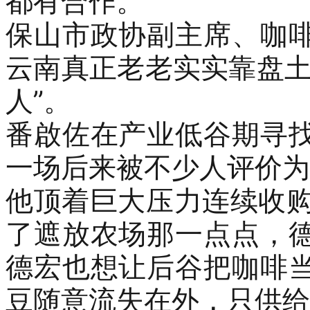
都有合作。
保山市政协副主席、咖
云南真正老老实实靠盘
人”。
番啟佐
在产业低谷期寻
一场后来被不少人评价为
他顶着
巨大
压力
连续收
了遮放农场那一点点，
德宏也想让后谷把咖啡
豆
随意
流失
在
外
，
只供给