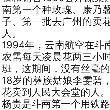
南第一个种玫瑰
、
康乃
子
、
第一批去广州的卖
人。
1994
年，云南航空在斗
农需每天凌晨花两三小
班，
这
期间
，
没有丝毫的
18
岁
的
彝族姑娘李
雯碧
花卖到
人民大会堂的
人
。
杨贵
是斗南第一个用铁路