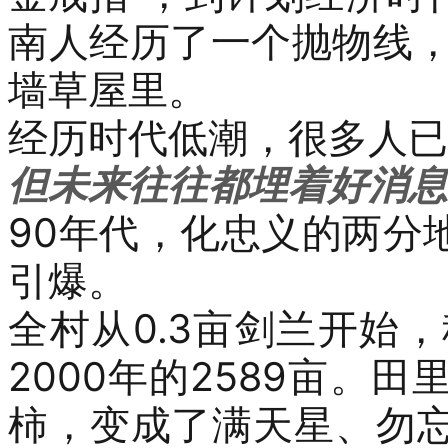
南人经历了一个抛物线
墙草屋里
。
经历时代低潮，很多人已
但未来往往都埋着好消息
90
年代，化忠义的两分
引爆。
全村从
0.3
亩
剑兰
开始，
2000
年的
2589
亩。田
柿，变成了满天星、勿