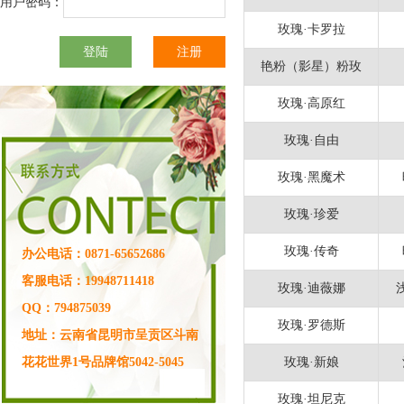
用户密码：
玫瑰·卡罗拉
艳粉（影星）粉玫
玫瑰·高原红
玫瑰·自由
玫瑰·黑魔术
玫瑰·珍爱
玫瑰·传奇
办公电话：0871-65652686
客服电话：19948711418
玫瑰·迪薇娜
QQ：794875039
玫瑰·罗德斯
地址：云南省昆明市呈贡区斗南
花花世界1号品牌馆5042-5045
玫瑰·新娘
玫瑰·坦尼克