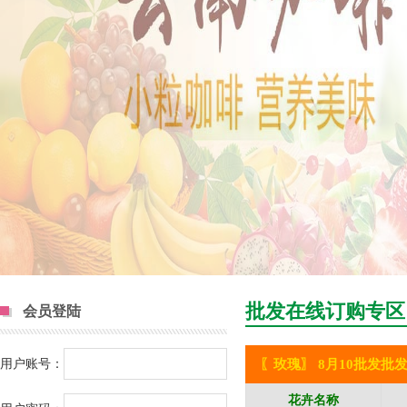
批发在线订购专区
会员登陆
用户账号：
〖
玫瑰
〗 8月10批发批
花卉名称