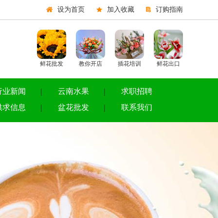
设为首页
加入收藏
订购指南
鲜花批发
教你开店
插花培训
鲜花出口
行业新闻
云南水果
求职招聘
供求信息
盆花批发
联系我们