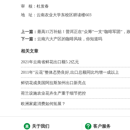
审 核：杜发春
地 址：云南农业大学东校区耕读楼603
上一篇：
最高15万补贴！普洱正在“众筹”一支“咖啡军团”，
下一篇：
云南六大产区的咖啡风味，你知道吗
相关文章
2021年云南省鲜花出口额5.2亿元
2011年“云花”整体态势良好,出口总额同比均增一成以上
鲜切花成美国阿拉斯加州出口新亮点
荷兰设施农业花卉生产重于细节把控
欧洲家庭消费如何拓展？
关于我们
客户服务