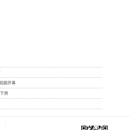
方
百花园开幕
下滑